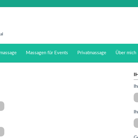
al
massage
Massagen für Events
Privatmassage
Über mich
I
Ih
Ih
G